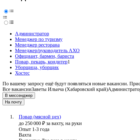
Администратор
Менеджер по туризму
Менеджер ресторана
Менеджер/руководитель АХО
Официант, бармен, бариста
Повар, пекарь, кондитер
1
Уборщица, уборщик
Хостес
По вашему запросу ещё будут появляться новые вакансии. При
Все вакансии
Заветы Ильича (Хабаровский край)
Администрато
В мессенджер
На почту
Повар (мясной цех)
до
250 000
₽
за вахту,
на руки
Опыт 1-3 года
Вахта