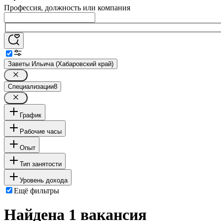
Профессия, должность или компания
Заветы Ильича (Хабаровский край)
Специализации
8
График
Рабочие часы
Опыт
Тип занятости
Уровень дохода
Ещё фильтры
Найдена 1 вакансия