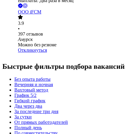
Выплаты: Два раза в месяц
ООО
iFCM
3.9
•
397
отзывов
Амурск
Можно без резюме
Откликнуться
Быстрые фильтры подбора вакансий
Без опыта работы
Вечерняя и ночная
Вахтовый метод
График 5/2
Гибкий график
Два через два
За последние три дня
За сутки
От прямых работодателей
Полный день
По совместительству