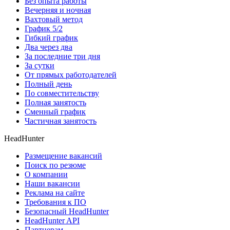
Без опыта работы
Вечерняя и ночная
Вахтовый метод
График 5/2
Гибкий график
Два через два
За последние три дня
За сутки
От прямых работодателей
Полный день
По совместительству
Полная занятость
Сменный график
Частичная занятость
HeadHunter
Размещение вакансий
Поиск по резюме
О компании
Наши вакансии
Реклама на сайте
Требования к ПО
Безопасный HeadHunter
HeadHunter API
Партнерам