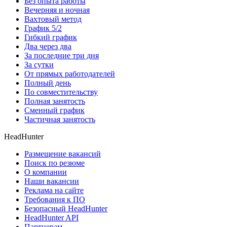
Без опыта работы
Вечерняя и ночная
Вахтовый метод
График 5/2
Гибкий график
Два через два
За последние три дня
За сутки
От прямых работодателей
Полный день
По совместительству
Полная занятость
Сменный график
Частичная занятость
HeadHunter
Размещение вакансий
Поиск по резюме
О компании
Наши вакансии
Реклама на сайте
Требования к ПО
Безопасный HeadHunter
HeadHunter API
Партнерам