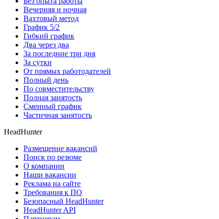
Без опыта работы
Вечерняя и ночная
Вахтовый метод
График 5/2
Гибкий график
Два через два
За последние три дня
За сутки
От прямых работодателей
Полный день
По совместительству
Полная занятость
Сменный график
Частичная занятость
HeadHunter
Размещение вакансий
Поиск по резюме
О компании
Наши вакансии
Реклама на сайте
Требования к ПО
Безопасный HeadHunter
HeadHunter API
Партнерам