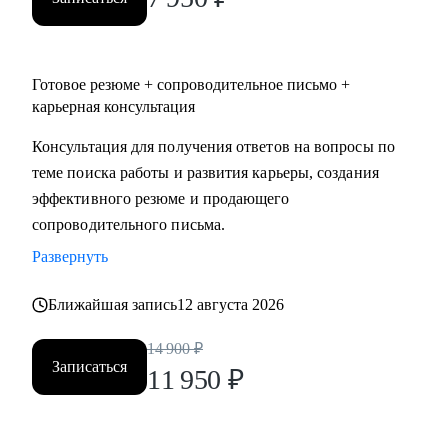
● IT, HR, маркетинг, продажи
● образование
● производство
Готовое резюме + сопроводительное письмо +
● нефтегаз, инженеры газ и ОВиК
карьерная консультация
● общепит, специалисты индустрии красоты, развлечения
● помогающие профессии
Консультация для получения ответов на вопросы по
● дизайнеры, SMM, event (организация мероприятий)
теме поиска работы и развития карьеры, создания
● юристы, безопасники, GR (Government Relations - связи с
эффективного резюме и продающего
государством) и др.
сопроводительного письма.
Развернуть
Ближайшая запись
12 августа 2026
14 900
₽
Записаться
11 950
₽