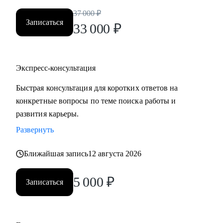
логистики, HR, юриспруденции.
37 000
₽
• Тем, кто готов выйти на новый уровень карьеры,
Записаться
33 000
₽
заинтересован в повышении и изменении траектории
карьерного развития.
• Тем, кому необходимо оценить свои сильные и слабые
Экспресс-консультация
стороны и выработать стратегию карьерного развития,
преодолеть "карьерный потолок", проработать
Быстрая консультация для коротких ответов на
"выгорание".
конкретные вопросы по теме поиска работы и
развития карьеры.
Развернуть
Ближайшая запись
12 августа 2026
5 000
₽
Записаться