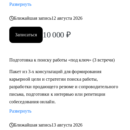
Развернуть
мотивацию и сильные компетенции.
• Подготовлю к собеседованиям, чтобы могли уверенно
Ближайшая запись
12 августа 2026
презентовать свой опыт и результаты.
• Научу проводить успешные переговоры по повышению
10 000
₽
Записаться
зарплаты как внутри компании, так и на собеседованиях.
• Покажу точки роста, формирую ИПР с учетом бизнес-
задач и личных драйверов. Даю рекомендации по
программам обучения и сопровождаю в процессе
Подготовка к поиску работы «под ключ» (3 встречи)
изменений.
Пакет из 3-х консультаций для формирования
карьерной цели и стратегии поиска работы,
Кому могу помочь:
разработки продающего резюме и сопроводительного
• ИТ-специалистам всех уровней: от линейных позиций до
письма, подготовки к интервью или репетиции
руководителей
собеседования онлайн.
(Разработчики, аналитики, биздевы, devops, проектные и
Развернуть
product менеджеры, СTO, CIO)
• Экспертам, middle и top менеджменту в области продаж,
Ближайшая запись
13 августа 2026
финансов, информационных технологий, маркетинга,