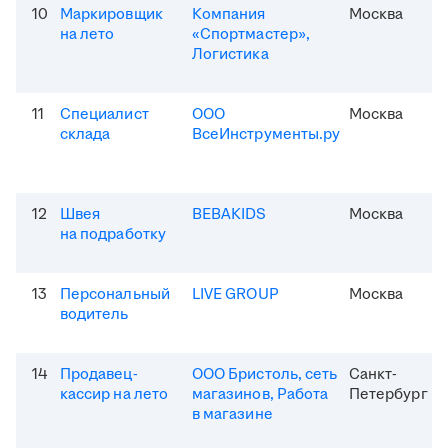
10
Маркировщик
Компания
Москва
на лето
«Спортмастер»,
Логистика
11
Специалист
ООО
Москва
склада
ВсеИнструменты.ру
12
Швея
BEBAKIDS
Москва
на подработку
13
Персональный
LIVE GROUP
Москва
водитель
14
Продавец-
ООО Бристоль, сеть
Санкт-
кассир на лето
магазинов, Работа
Петербург
в магазине