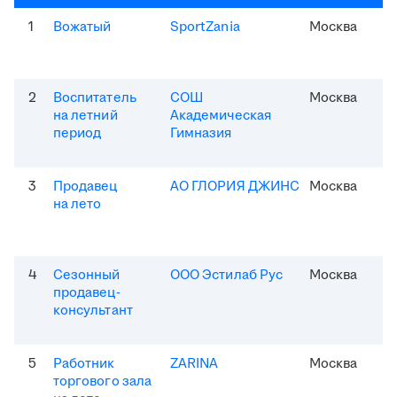
1
Вожатый
SportZania
Москва
2
Воспитатель
СОШ
Москва
на летний
Академическая
период
Гимназия
3
Продавец
АО ГЛОРИЯ ДЖИНС
Москва
на лето
4
Сезонный
ООО Эстилаб Рус
Москва
продавец-
консультант
5
Работник
ZARINA
Москва
торгового зала