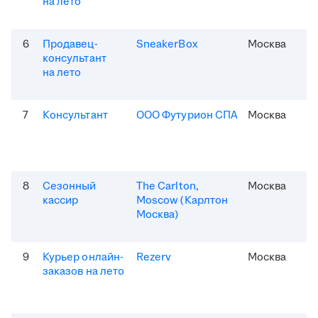
на лето
6
Продавец-
SneakerBox
Москва
консультант
на лето
7
Консультант
ООО Футурион СПА
Москва
8
Сезонный
The Carlton,
Москва
кассир
Moscow (Карлтон
Москва)
9
Курьер онлайн-
Rezerv
Москва
заказов на лето