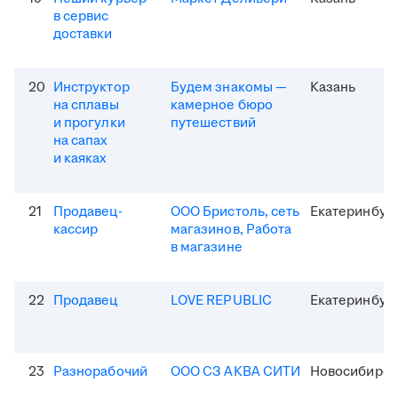
в сервис
доставки
20
Инструктор
Будем знакомы —
Казань
на сплавы
камерное бюро
и прогулки
путешествий
на сапах
и каяках
21
Продавец-
ООО Бристоль, сеть
Екатеринбур
кассир
магазинов, Работа
в магазине
22
Продавец
LOVE REPUBLIC
Екатеринбур
23
Разнорабочий
ООО СЗ АКВА СИТИ
Новосибирск