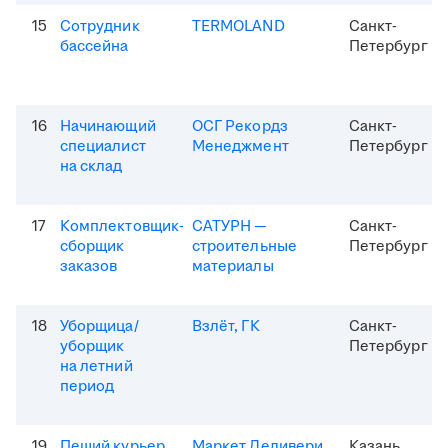
15
Сотрудник
TERMOLAND
Санкт-
бассейна
Петербург
16
Начинающий
ОСГ Рекордз
Санкт-
специалист
Менеджмент
Петербург
на склад
17
Комплектовщик-
САТУРН —
Санкт-
сборщик
строительные
Петербург
заказов
материалы
18
Уборщица/
Взлёт, ГК
Санкт-
уборщик
Петербург
на летний
период
19
Пеший курьер
Маркет Деливери
Казань