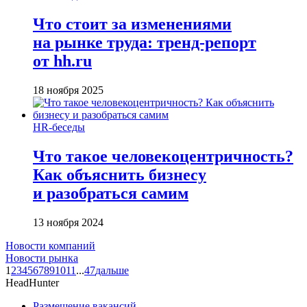
Что стоит за изменениями
на рынке труда: тренд-репорт
от hh.ru
18 ноября 2025
HR-беседы
Что такое человеко­центричность?
Как объяснить бизнесу
и разобраться самим
13 ноября 2024
Новости компаний
Новости рынка
1
2
3
4
5
6
7
8
9
10
11
...
47
дальше
HeadHunter
Размещение вакансий