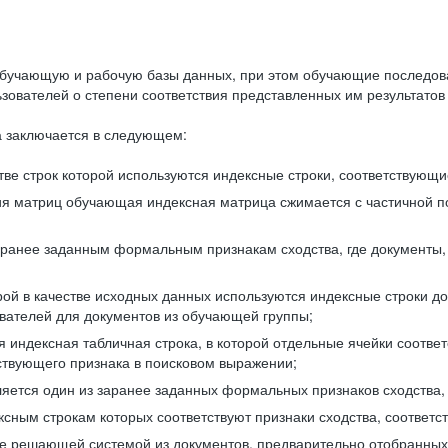
бучающую и рабочую базы данных, при этом обучающие последов
ователей о степени соответствия представленных им результатов 
 заключается в следующем:
ве строк которой используются индексные строки, соответствующ
ия матриц обучающая индексная матрица сжимается с частичной п
аранее заданным формальным признакам сходства, где документы,
ой в качестве исходных данных используются индексные строки д
ователей для документов из обучающей группы;
индексная табличная строка, в которой отдельные ячейки соответ
тствующего признака в поисковом выражении;
ляется один из заранее заданных формальных признаков сходства
ксным строкам которых соответствуют признаки сходства, соотве
е решающей системой из документов, предварительно отобранных 