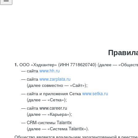
Правил
1.
ООО «Хэдхантер» (ИНН 7718620740) (далее — «Обществ
сайта
www.hh.ru
cайта
www.zarplata.ru
(далее совместно — «Сайт»);
сайта и приложения Сетка
www.setka.ru
(далее — «Сетка»);
сайта www.career.ru
(далее — «Карьера»);
CRM-системы Talantix
(далее — «Система Talantix»).
Общество является владельцем запатентованной в реестр