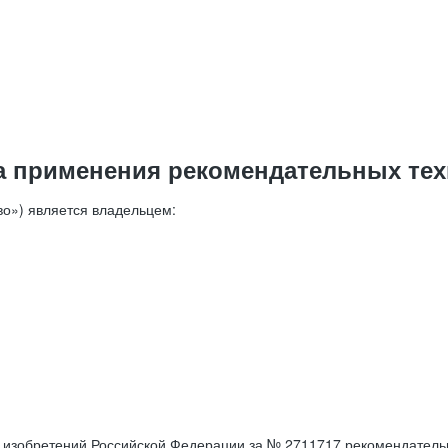
а применения рекомендательных тех
о») является владельцем:
е изобретений Российской Федерации за № 2711717 рекомендатель