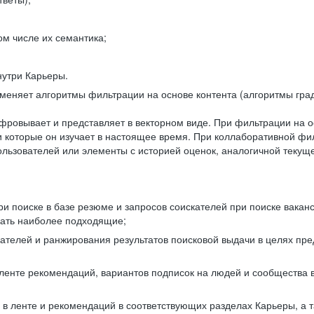
ом числе их семантика;
нутри Карьеры.
еняет алгоритмы фильтрации на основе контента (алгоритмы град
фровывает и представляет в векторном виде. При фильтрации на о
ли которые он изучает в настоящее время. При коллаборативной ф
льзователей или элементы с историей оценок, аналогичной текущ
и поиске в базе резюме и запросов соискателей при поиске вакан
рать наиболее подходящие;
одателей и ранжирования результатов поисковой выдачи в целях п
 ленте рекомендаций, вариантов подписок на людей и сообщества 
 в ленте и рекомендаций в соответствующих разделах Карьеры, а