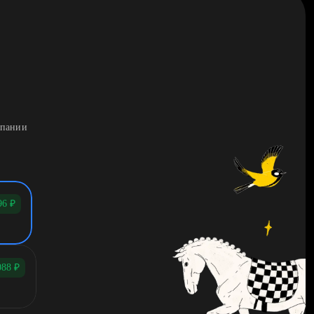
мпании
96
₽
088
₽