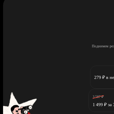
Поднимем рез
279
₽
в н
3 587
₽
1 499
₽
за 