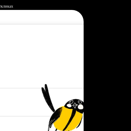
ткликах