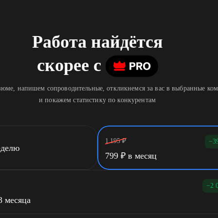
Работа найдётся
скорее
c
юме, напишем сопроводительные, откликнемся за вас в выбранные ко
и покажем статистику по конкурентам
1 195
₽
−3
еделю
799
₽
в месяц
−2 
3 месяца