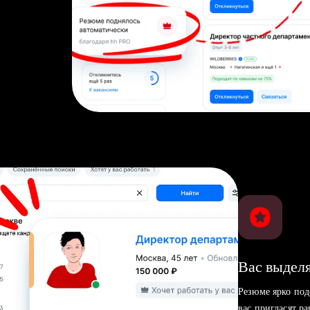
Вас выделя
Резюме ярко под
вас пригласят р